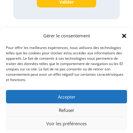
Gérer le consentement
Pour offrir les meilleures expériences, nous utilisons des technologies
telles que les cookies pour stocker et/ou accéder aux informations des
appareils. Le fait de consentir à ces technologies nous permettra de
traiter des données telles que le comportement de navigation ou les ID
Qui sommes-nous ?
uniques sur ce site. Le fait de ne pas consentir ou de retirer son
Chirurgiens-dentistes de garde
consentement peut avoir un effet négatif sur certaines caractéristiques
Professionnels
Primo inscription
et fonctions.
Étudiants
Annonces
Nous contacter
Accepter
Conseil départemental de l'ordre des chirurgiens-
dentistes du Morbihan
Refuser
Voir les préférences
Site réalisé par
Pixis.net